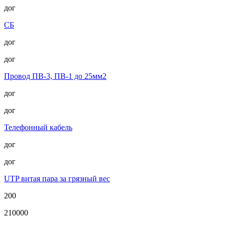
дог
СБ
дог
дог
Провод ПВ-3, ПВ-1 до 25мм2
дог
дог
Телефонный кабель
дог
дог
UTP витая пара за грязный вес
200
210000