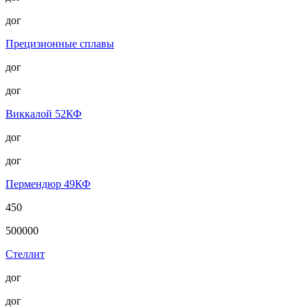
дог
Прецизионные сплавы
дог
дог
Виккалой 52КФ
дог
дог
Пермендюр 49КФ
450
500000
Стеллит
дог
дог