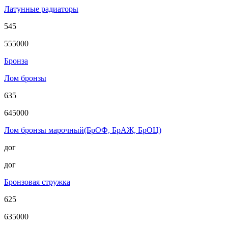
Латунные радиаторы
545
555000
Бронза
Лом бронзы
635
645000
Лом бронзы марочный(БрОФ, БрАЖ, БрОЦ)
дог
дог
Бронзовая стружка
625
635000