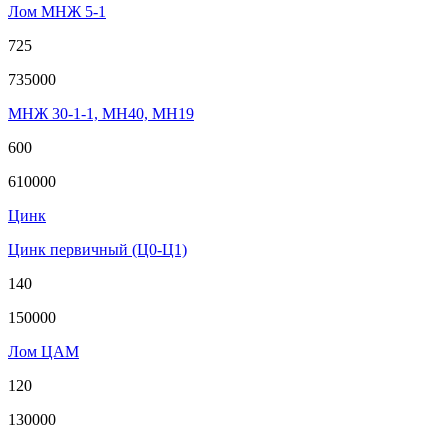
Лом МНЖ 5-1
725
735000
МНЖ 30-1-1, МН40, МН19
600
610000
Цинк
Цинк первичный (Ц0-Ц1)
140
150000
Лом ЦАМ
120
130000