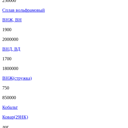
250000
Сплав вольфрамовый
ВНЖ, ВН
1900
2000000
ВНД, ВД
1700
1800000
ВНЖ(стружка)
750
850000
Кобальт
Ковар(29НК)
дог